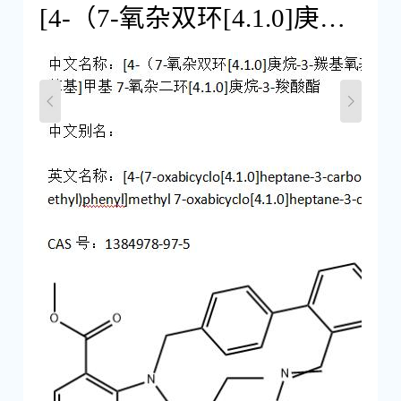
[4-（7-氧杂双环[4.1.0]庚烷-3-羰基氧基甲基） 苯基]甲基7-氧杂二环[4.1.0]庚烷-3-羧酸酯