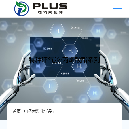
特种环氧胶/丙烯酸酯系列
首页
电子材料化学品
...
[4-（7-氧杂双环[4.1.0]庚烷-3-羰基