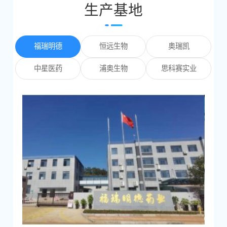
生产基地
福瑞明德
恒远生物
奥瑞凯
中星医药
浦奥生物
思科赛实业