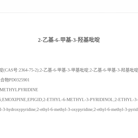
2-乙基-6-甲基-3-羟基吡啶
CAS号:2364-75-2);2-乙基-6-甲基-3-甲基吡啶;2-乙基-6-甲基-3-羟基吡啶
物PD0325901
METHYLPYRIDINE
MOXIPINE;EPIGID;2-ETHYL-6-METHYL-3-PYRIDINOL;2-ETHYL-3
hydroxypyridine;2-ethyl-6-methyl-3-oxypyridine;2-ethyl-6-methyl-3-pyrid