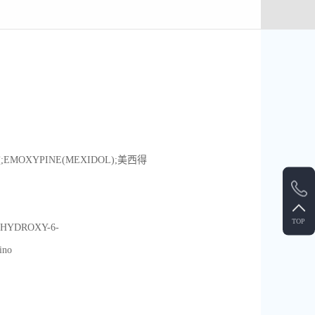
;EMOXYPINE(MEXIDOL);美西得
TOP
-HYDROXY-6-
ino