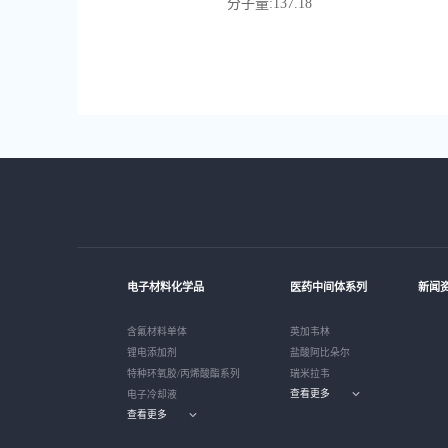
分子量:137.18
电子材料化学品
医药中间体系列
新闻
含氟材料单体
英加韦林
锂电添加剂
盐酸阿比朵尔
特种环氧胶/丙烯酸酯系列
瑞米拉韦
查看更多
电子冷却液
查看更多